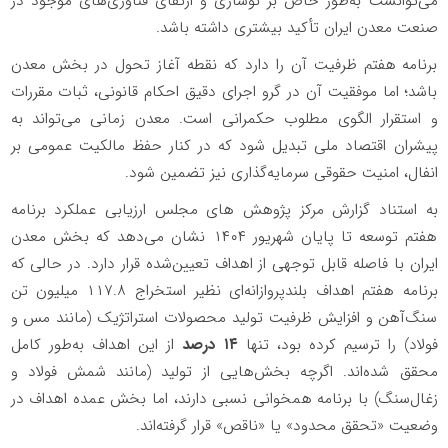
می‌توانست به‌طور خاص بر نوسازی و ارتقای فناوری‌های موجود در
صنعت معدن ایران تأکید بیشتری داشته باشد
.
برنامه هفتم ظرفیت آن را دارد که نقطه آغاز تحول در بخش معدن
باشد؛ اما موفقیت آن در گرو اجرای دقیق احکام قانونی، ثبات مقررات
و استقرار الگوی مطلوب حکمرانی است. معدن زمانی می‌تواند به
پیشران اقتصاد ملی تبدیل شود که در کنار حفظ مالکیت عمومی بر
انفال، امنیت حقوقی سرمایه‌گذاری نیز تضمین شود
.
به استناد گزارش مرکز پژوهش های مجلس ارزیابی عملکرد برنامه
هفتم توسعه تا پایان شهریور ۱۴۰۴ نشان می‌دهد که بخش معدن
ایران با فاصله قابل توجهی از اهداف تعیین‌شده قرار دارد. در حالی که
برنامه هفتم اهداف بلندپروازانه‌ای نظیر استخراج ۱۱۷.۸ میلیون تن
سنگ‌آهن و افزایش ظرفیت تولید محصولات استراتژیک (مانند مس و
فولاد) را ترسیم کرده بود، تنها
۱۴
درصد
از این اهداف به‌طور کامل
محقق شده‌اند. اگرچه بخش‌هایی از تولید (مانند شمش فولاد و
زغال‌سنگ) با برنامه همخوانی نسبی دارند، اما بخش عمده اهداف در
وضعیت «تحقق محدود» یا «ناقص» قرار گرفته‌اند
.