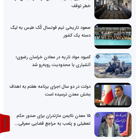
خطر توقف
صعود تاریخی تیم فوتسال کُک طبس به لیگ
دسته یک کشور
کمبود مواد ناریه در معادن خراسان رضوی؛
آتشباری با محدودیت روبه‌رو شد
دولت در دو سال اجرای برنامه هفتم به اهداف
بخش معدن نرسیده است
۱۵ معدن ناایمن مازندران برای صدور حکم
پ
1
تعطیلی و پلمب به مراجع قضایی معرفی...
ر
و
ن
د
ه