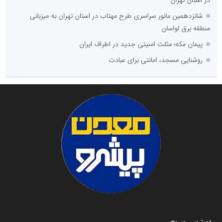
در استان تهران
شانزدهمین مانور سراسری طرح مهتاب در استان تهران به میزبانی
منطقه برق لواسان
پیمان مکه؛ مثلث امنیتی جدید در اطراف ایران
روشنایی مسجد، امانتی برای عبادت