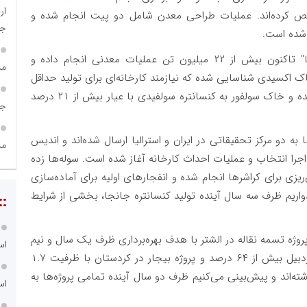
شخص کرده‌اند. عملیات طراحی معدن شامل دو پیت انجام شده و
جا
سعدمحمدی افزود: پیمانکار اجرایی در منطقه "جانجا" تاکنون بیش از ۲۲ میلیون تن عملیات معدنی انجام داده و
مش
ه است. بیش از ۴۰ میلیون تن خاک اکسیدی شناسایی شده که نیازمند کارخانه‌ای برای تولید حداقل
۳ هزار تن کاتد در سال است. طراحی کارخانه انجام شده و خاک سولفور به کنسانتره سولفیدی با عیار بیش از ۲۱ درصد
جا
 به دو مرکز تحقیقاتی در ایران و استرالیا ارسال شده‌اند و اندیس
مس
مام مراحل EPC کارخانه برای اجرا انتخاب و عملیات احداث کارخانه آغاز شده است. سوله‌ها زده
یزی برای کراشرها انجام شده و انفجارهای اولیه برای آماده‌سازی
ه است. امیدواریم ظرف سه سال آینده تولید کنسانتره جانجا، بخشی از شرایط
::
پروژه تسمه نقاله در الشتر با هدف بهره‌برداری ظرف یک سال و نیم
اس
آینده در دست اجراست. پروژه‌های فولادی شرکت در اردبیل بیش از ۶۴ درصد و پروژه بیجار در کردستان با ظرفیت ۱.۷
 از ۶۰ درصد پیشرفت داشته‌اند و پیش‌بینی می‌کنیم ظرف دو سال آینده تمامی پروژه‌ها به
اس