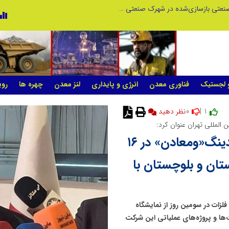
بازدید وزیر نیرو از روند برق‌رسانی به واحدهای صنعتی بازسازی‌شده در شهرک صنعتی شمس‌آباد
گزارش اجمالی اجرای طرح ملی مهتاب در ۱۷ شهرستان استان ته
و لجستیک
فناوری معدن
انرژی و پایداری
لنز معدن
چهره ها
روی
0
1 |
نظر دهید
 المللی تهران عنوان کرد:
سرمایه‌گذاری ۳.۲ میلیارد دلاری هلدینگ«ومعادن» در ۱۶
تان و بلوچستان با
ات در سومین روز از نمایشگاه
ت‌ها و پروژه‌های عملیاتی این شرکت