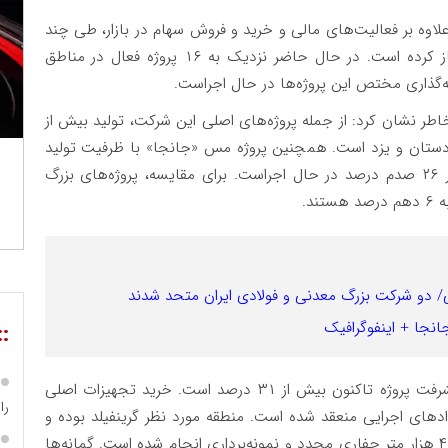
لاوه بر فعالیت‌های مالی و خرید و فروش سهام در بازار، طی چند
سال اخیر پروژه‌های عملیاتی و اجرایی را در کشور آغاز کرده است. در حال حاضر نزدیک به ۱۶ پروژه فعال در مناطق
اطر نشان کرد: از جمله پروژه‌های اصلی این شرکت، تولید بیش از
کردستان و یزد است. همچنین پروژه مس «جانجا» با ظرفیت تولید
۱۵۰ هزار تن کنسانتره برای اولین بار در کشور با عیار ۲۶ صدم درصد در حال اجراست. برای مقایسه، پروژه‌های بزرگ
د.
نی/ دو شرکت بزرگ معدنی و فولادی ایران متحد شدند
انجا + اینفوگرافیک
::
وی در خصوص پیشرفت پروژه جانجا توضیح داد: پیشرفت پروژه تاکنون بیش از ۳۱ درصد است. خرید تجهیزات اصلی
را
دادهای اجرایی منعقد شده است. منطقه مورد نظر گرینفیلد بوده و
عملیات اکتشافی شامل ۱۹۵ کیلومتر مربع ژئوفیزیک، ۴۲ هزار متر حفاری مجدد و نمونه‌برداری انجام شده است. گمانه‌ها