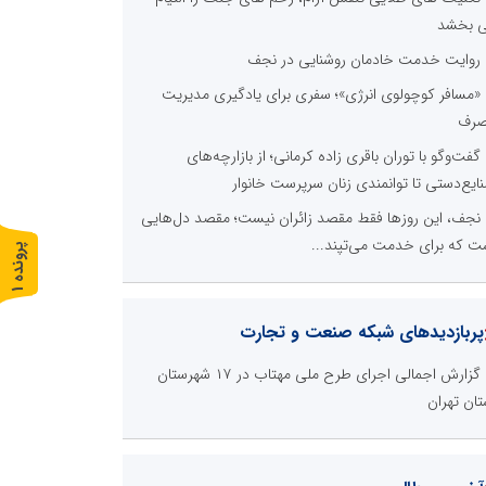
 بخشد
روایت خدمت خادمان روشنایی در نجف
«مسافر کوچولوی انرژی»؛ سفری برای یادگیری مدیریت
رف
گفت‌وگو با توران باقری‌ زاده کرمانی؛ از بازارچه‌های
ایع‌دستی تا توانمندی زنان سرپرست خانوار
نجف، این روزها فقط مقصد زائران نیست؛ مقصد دل‌هایی
ت که برای خدمت می‌تپند...
پ
1
ر
و
ن
د
ه
پربازدیدهای شبکه صنعت و تجارت
گزارش اجمالی اجرای طرح ملی مهتاب در ۱۷ شهرستان
تان تهران