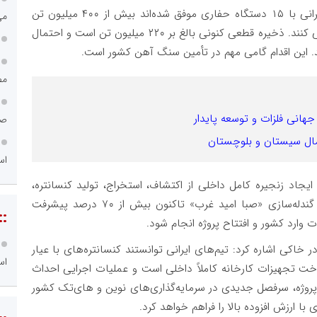
وی در خصوص اکتشافات جدید ادامه داد: تیم‌های ایرانی با ۱۵ دستگاه حفاری موفق شده‌اند بیش از ۴۰۰ میلیون تن
می
سنگ آهن جدید در مناطق کردستان و همدان شناسایی کنند. ذخیره قطعی کنونی بالغ بر ۲۲۰ میلیون تن است و احتمال
مص
 جهانی فلزات و توسعه پایدار
صن
مال سیستان و بلوچستان
اس
جاد زنجیره کامل داخلی از اکتشاف، استخراج، تولید کنسانتره،
تولید گندله، آهن اسفنجی و نهایتاً فولاد است. پروژه گندله‌سازی «صبا امید غرب» تاکنون بیش از ۷۰ درصد پیشرفت
::
 وارد کشور و افتتاح پروژه انجام شود.
اکی اشاره کرد: تیم‌های ایرانی توانستند کنسانتره‌های با عیار
اس
 ساخت تجهیزات کارخانه کاملاً داخلی است و عملیات اجرایی احداث
پروژه، سرفصل جدیدی در سرمایه‌گذاری‌های نوین و های‌تک کشور
 ارزش افزوده بالا را فراهم خواهد کرد.