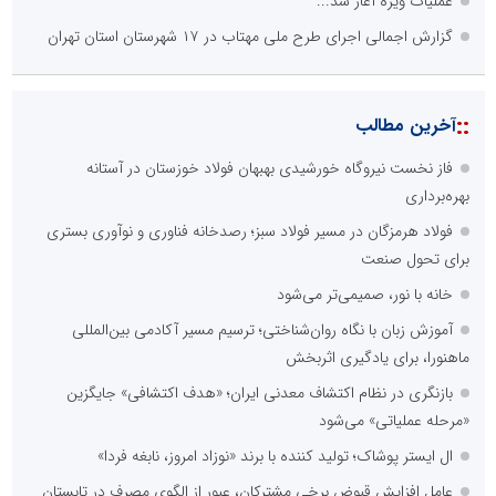
عملیات ویژه آغاز شد...
گزارش اجمالی اجرای طرح ملی مهتاب در ۱۷ شهرستان استان تهران
::
آخرین مطالب
فاز نخست نیروگاه خورشیدی بهبهان فولاد خوزستان در آستانه
بهره‌برداری
فولاد هرمزگان در مسیر فولاد سبز؛ رصدخانه فناوری و نوآوری بستری
برای تحول صنعت
خانه با نور، صمیمی‌تر می‌شود
آموزش زبان با نگاه روان‌شناختی؛ ترسیم مسیر آکادمی بین‌المللی
ماهنورا، برای یادگیری اثربخش
بازنگری در نظام اکتشاف معدنی ایران؛ «هدف اکتشافی» جایگزین
«مرحله عملیاتی» می‌شود
ال ایستر پوشاک؛ تولید کننده با برند «نوزاد امروز، نابغه فردا»
عامل افزایش قبوض برخی مشترکان، عبور از الگوی مصرف در تابستان