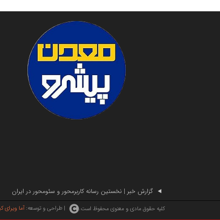
گزارش خبر | نخستین رسانه کاربرمحور و سئومحور در ایران
| طراحی و توسعه:
آما ویرای ک
کلیه حقوق مادی و معنوی محفوظ است.