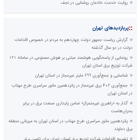
روایت خدمت خادمان روشنایی در نجف
::
پربازدیدهای تهران
گزارش ریاست جمهور دولت چهاردهم به مردم در خصوص اقدامات
دولت در دو سال گذشته
رونمایی از پاسخگویی هوشمند مبتنی بر هوش مصنوعی در سامانه ۱۲۱
شرکت توزیع برق استان تهران
شناسایی و جمع‌آوری 699 ماینر غیرمجاز در استان تهران
جمع‌آوری ۴۰۲ برق غیرمجاز در پانزدهمین مانور سراسری طرح مهتاب
در استان تهران
گذار به «راهبریِ غیرمتمرکز» ضامن پایداری صنعت برق در برابر
بحران‌هاست
پانزدهمین مانور سراسری طرح مهتاب در استان تهران به میزبانی منطقه
برق دماوند
تشریح اقدامات شرکت توزیع برق استان تهران برای تامین برق