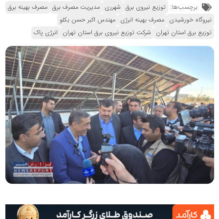
برچسب‌ها:
توزیع نیروی برق
شهرری
مدیریت مصرف برق
مصرف بهینه برق
نیروگاه خورشیدی
مصرف بهینه انرژی
مهندس اکبر حسن بکلو
توزیع برق استان تهران
شرکت توزیع نیروی برق استان تهران
انرژی پاک