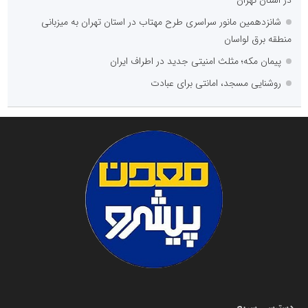
در استان تهران
شانزدهمین مانور سراسری طرح مهتاب در استان تهران به میزبانی
منطقه برق لواسان
پیمان مکه؛ مثلث امنیتی جدید در اطراف ایران
روشنایی مسجد، امانتی برای عبادت