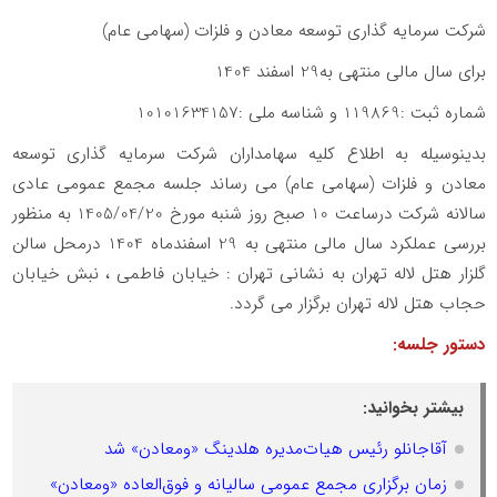
شرکت سرمایه گذاری توسعه معادن و فلزات (سهامی عام)
برای سال مالی منتهی به29 اسفند 1404
شماره ثبت :119869 و شناسه ملی :10101634157
بدینوسیله به اطلاع کلیه سهامداران شرکت سرمایه گذاری توسعه
معادن و فلزات (سهامی عام) می رساند جلسه مجمع عمومی عادی
سالانه شرکت درساعت 10 صبح روز شنبه مورخ 1405/04/20 به منظور
بررسی عملکرد سال مالی منتهی به 29 اسفندماه 1404 درمحل سالن
گلزار هتل لاله تهران به نشانی تهران : خیابان فاطمی ، نبش خیابان
حجاب هتل لاله تهران برگزار می گردد.
دستور جلسه:
بیشتر بخوانید:
آقاجانلو رئیس هیات‌مدیره هلدینگ «ومعادن» شد
زمان برگزاری مجمع عمومی سالیانه و فوق‌العاده «ومعادن»