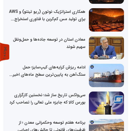
همکاری استراتژیک نوتون (ریو تینتو) و AWS
برای تولید مس کم‌کربن با فناوری استخراج...
معادن استان در توسعه جاده‌ها و حمل‌ونقل
سهیم شوند
پ
1
ر
و
ن
د
ه
ادامه ریزش کرایه‌های کیپ‌سایز؛ حمل
سنگ‌آهن به پایین‌ترین سطح ماه‌های اخیر...
سی‌ولکس تاریخ ساز شد؛ نخستین کارگزاری
بورس کالا که جایزه ملی تعالی را تصاحب کرد
برنامه هفتم توسعه وحکمرانی معدن ؛ از
ظرفیت‌های قانونی تا چالش‌های اجرایی