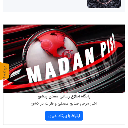
پ
1
ر
و
ن
د
ه
پایگاه اطلاع رسانی معدن پیشرو
اخبار مرجع صنایع معدنی و فلزات در كشور
ارتباط با پایگاه خبری