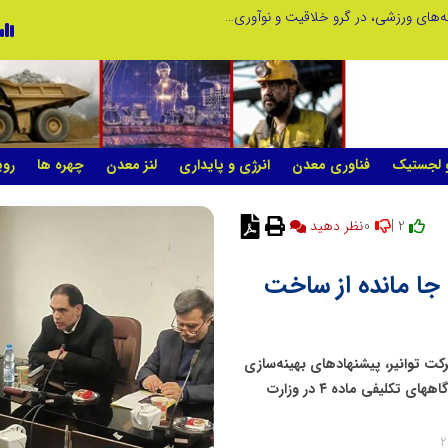
توسعه ورزش‌های رزمی و ترویج هرچه بهتر رشته‌های ورزشی، در گرو خلاقیت و نوآوری است
لبنیات سنتی؛ میراثی که برای بقا به حمای
و لجستیک
فناوری معدن
انرژی و پایداری
لنز معدن
چهره ها
روی
0
2 |
نظر دهید
جا مانده از ساخت
ت توانیر، پیشنهادهای بهینه‌سازی
به منظور جبران عقب ماندگی صنایع انرژی‌بر در احداث نیروگاههای تکلیفی ماده ۴ در وزارت