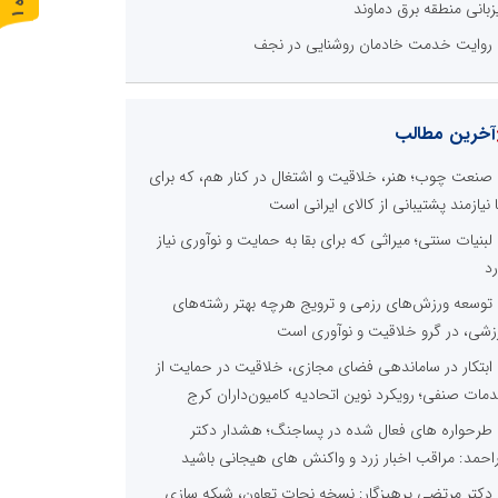
زبانی منطقه برق دماوند
ر
و
ن
د
ه
روایت خدمت خادمان روشنایی در نجف
آخرین مطالب
صنعت چوب؛ هنر، خلاقیت و اشتغال در کنار هم، که برای
ا نیازمند پشتیبانی از کالای ایرانی است
لبنیات سنتی؛ میراثی که برای بقا به حمایت و نوآوری نیاز
رد
توسعه ورزش‌های رزمی و ترویج هرچه بهتر رشته‌های
زشی، در گرو خلاقیت و نوآوری است
ابتکار در ساماندهی فضای مجازی، خلاقیت در حمایت از
مات صنفی؛ رویکرد نوین اتحادیه کامیون‌داران کرج
طرحواره های فعال شده در پساجنگ؛ هشدار دکتر
راحمد: مراقب اخبار زرد و واکنش های هیجانی باشید
دکتر مرتضی پرهیزگار: نسخه نجات تعاون، شبکه سازی