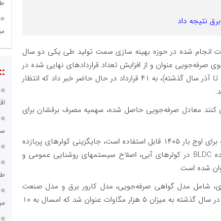
طر
برق نتیجه داد
می
دامات انجام شده در حوزه بهینه سازی سمت تولید طی یکی دو سال
تابلوی صرفه‌جویی عنوان و از افزایش تعداد قراردادهای نهایی شده در
::
این حوزه، از ۲ قرارداد (حوزه روشنایی در کردستان و یزد تا آذر سال گذشته)، به ۴۱ قرارداد در حال حاضر خبر داد که انتظار
اق
اری کنند معادل صرفه‌جویی حاصل شده، سهمیه مصرف برقشان برای
سامانه ۱۲۱
گفتنی است از جمله طرحهای بهینه‌سازی ویژه صنایع که برای اوج بار ۱۴۰۵ قابل استفاده است، جایگزینی کولرهای پربازده
به جای کولرهای پنجره‌ای، جایگزینی موتورهای پر بازده BLDC در کولرهای آبی، اصلاح سیستمهای روشنایی عمومی و
وان شده است.
طر
ایه و مقایسه ۳ طرح بهینه‌سازی، شامل مدل گواهی صرفه‌جویی، مدل کارور برق و مدل صنعت
همراه بود، ظرفیت پیش‌بینی شده طرحهای بهینه‌سازی در سال گذشته به میزان ۵ هزار مگاوات عنوان شد که امسال به ۱۰
می