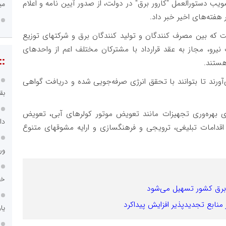
صویب دستورالعمل "کارور برق" در دولت، از صدور آیین نامه و اعلام
می
 هفته‌های اخیر خبر داد.
ست که بین مصرف کنندگان و تولید کنندگان برق و شرکتهای توزیع
ارت نیرو، مجاز به عقد قرارداد با مشترکان مختلف اعم از واحدهای
::
هستند.
آورند تا بتوانند با تحقق انرژی صرفه‌جویی شده و دریافت گواهی
بق
 ۳ حوزه تعویض و ارتقای بهره‌وری تجهیزات مانند تعویض موتور کولرهای آبی، تعویض
دا
اقدامات تبلیغی، ترویجی و فرهنگسازی و ارایه مشوقهای متنوع
ور
خد
 منابع تجدیدپذیر افزایش پیداکرد
یا