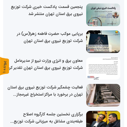
پنجمین قسمت پادکست خبری شرکت توزیع
نیروی برق استان تهران منتشر شد
برپایی موکب حضرت فاطمه زهرا(س) در
شرکت توزیع نیروی برق استان تهران
معاون برق و انرژی وزارت نیرو از مدیرعامل
پ
1
شرکت توزیع نیروی برق استان تهران تقدیر کرد
ر
و
ن
د
ه
فعالیت چشمگیر شرکت توزیع نیروی برق استان
تهران در برخورد با مراکز استخراج غیرمجاز...
برگزاری نخستین جلسه کارگروه اصلاح
طبقه‌بندی مشاغل به میزبانی شرکت توزیع...